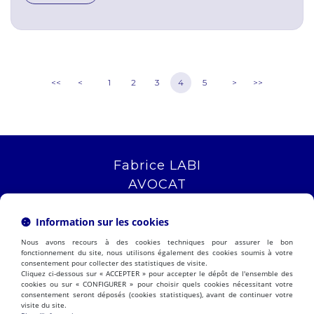
<<
<
1
2
3
4
5
>
>>
Fabrice LABI
AVOCAT
16 rue Saint Jacques
13006 MARSEILLE
Information sur les cookies
Tél :
04 12 04 51 51
Nous avons recours à des cookies techniques pour assurer le bon
NOUS LOCALISER
fonctionnement du site, nous utilisons également des cookies soumis à votre
consentement pour collecter des statistiques de visite.
Cliquez ci-dessous sur « ACCEPTER » pour accepter le dépôt de l'ensemble des
cookies ou sur « CONFIGURER » pour choisir quels cookies nécessitant votre
consentement seront déposés (cookies statistiques), avant de continuer votre
PRÉSENTATION
EXPERTISES
visite du site.
ACTUALITÉS
CONTACT