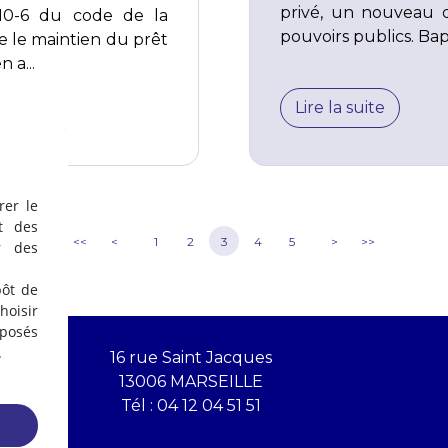
privé, un nouveau di
1-10-6 du code de la
pouvoirs publics. Bapt
e le maintien du prêt
 a...
Lire la suite
rer le
t des
<<
<
1
2
3
4
5
>
>>
r des
pôt de
oisir
éposés
.
16 rue Saint Jacques
13006 MARSEILLE
Tél :
04 12 04 51 51