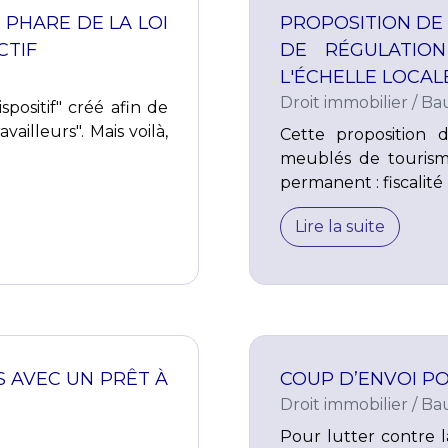
 PHARE DE LA LOI
PROPOSITION DE 
CTIF
DE RÉGULATIO
L'ÉCHELLE LOCAL
Droit immobilier
/
Bau
ispositif" créé afin de
ailleurs". Mais voilà,
Cette proposition 
meublés de tourism
permanent : fiscalité 
Lire la suite
S AVEC UN PRÊT À
COUP D’ENVOI POU
Droit immobilier
/
Bau
Pour lutter contre l