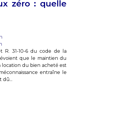
x zéro : quelle
n
m
7 et R. 31-10-6 du code de la
prévoient que le maintien du
n location du bien acheté est
 méconnaissance entraîne le
 dû...