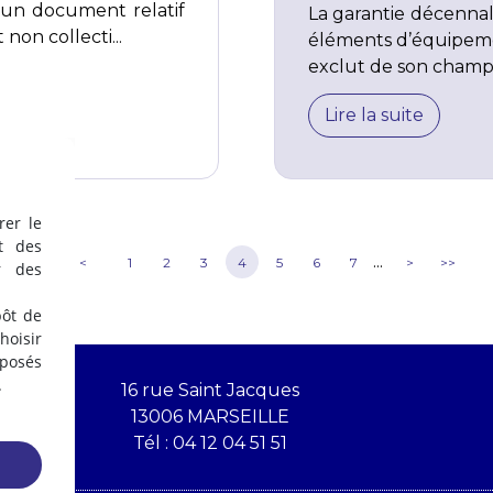
 un document relatif
La garantie décennale
non collecti...
éléments d’équipemen
exclut de son champ d
Lire la suite
rer le
t des
...
<<
<
1
2
3
4
5
6
7
>
>>
r des
pôt de
oisir
éposés
.
16 rue Saint Jacques
13006 MARSEILLE
Tél :
04 12 04 51 51