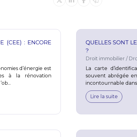
E (CEE) : ENCORE
QUELLES SONT LE
?
Droit immobilier
/
Dro
conomies d’énergie est
La carte d’identifi
ées à la rénovation
souvent abrégée en
ob...
incontournable dans 
Lire la suite