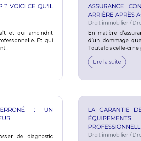
? VOICI CE QU'IL
ASSURANCE CON
ARRIÈRE APRÈS 
Droit immobilier
/
Dro
aît et qui amoindrit
En matière d’assura
ofessionnelle. Et qui
d’un dommage que l
t...
Toutefois celle-ci ne 
Lire la suite
T ERRONÉ : UN
LA GARANTIE D
EUR
ÉQUIPEMENTS 
PROFESSIONNELL
Droit immobilier
/
Dro
sier de diagnostic