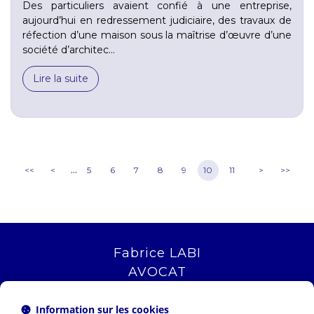
Des particuliers avaient confié à une entreprise,
aujourd’hui en redressement judiciaire, des travaux de
réfection d’une maison sous la maîtrise d’œuvre d’une
société d’architec...
Lire la suite
...
<<
<
5
6
7
8
9
10
11
>
>>
Fabrice LABI
AVOCAT
16 rue Saint Jacques
13006 MARSEILLE
Information sur les cookies