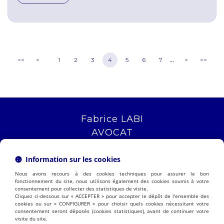
...
<<
<
1
2
3
4
5
6
7
>
>>
Fabrice LABI
AVOCAT
16 rue Saint Jacques
13006 MARSEILLE
Information sur les cookies
Tél :
04 12 04 51 51
Nous avons recours à des cookies techniques pour assurer le bon
NOUS LOCALISER
fonctionnement du site, nous utilisons également des cookies soumis à votre
consentement pour collecter des statistiques de visite.
Cliquez ci-dessous sur « ACCEPTER » pour accepter le dépôt de l'ensemble des
cookies ou sur « CONFIGURER » pour choisir quels cookies nécessitant votre
consentement seront déposés (cookies statistiques), avant de continuer votre
PRÉSENTATION
EXPERTISES
visite du site.
ACTUALITÉS
CONTACT