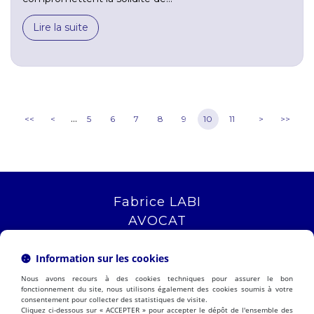
Lire la suite
...
<<
<
5
6
7
8
9
10
11
>
>>
Fabrice LABI
AVOCAT
16 rue Saint Jacques
13006 MARSEILLE
Information sur les cookies
Tél :
04 12 04 51 51
Nous avons recours à des cookies techniques pour assurer le bon
NOUS LOCALISER
fonctionnement du site, nous utilisons également des cookies soumis à votre
consentement pour collecter des statistiques de visite.
Cliquez ci-dessous sur « ACCEPTER » pour accepter le dépôt de l'ensemble des