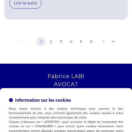
Lire la suite
<<
<
1
2
3
4
5
6
>
>>
Fabrice LABI
AVOCAT
16 rue Saint Jacques
13006 MARSEILLE
Information sur les cookies
Tél :
04 12 04 51 51
Nous avons recours à des cookies techniques pour assurer le bon
NOUS LOCALISER
fonctionnement du site, nous utilisons également des cookies soumis à votre
consentement pour collecter des statistiques de visite.
Cliquez ci-dessous sur « ACCEPTER » pour accepter le dépôt de l'ensemble des
cookies ou sur « CONFIGURER » pour choisir quels cookies nécessitant votre
consentement seront déposés (cookies statistiques), avant de continuer votre
PRÉSENTATION
EXPERTISES