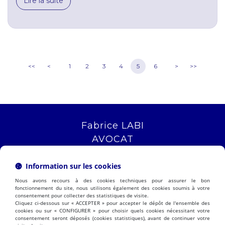
Lire la suite
<<
<
1
2
3
4
5
6
>
>>
Fabrice LABI
AVOCAT
16 rue Saint Jacques
13006 MARSEILLE
Information sur les cookies
Tél :
04 12 04 51 51
Nous avons recours à des cookies techniques pour assurer le bon
NOUS LOCALISER
fonctionnement du site, nous utilisons également des cookies soumis à votre
consentement pour collecter des statistiques de visite.
Cliquez ci-dessous sur « ACCEPTER » pour accepter le dépôt de l'ensemble des
cookies ou sur « CONFIGURER » pour choisir quels cookies nécessitant votre
consentement seront déposés (cookies statistiques), avant de continuer votre
PRÉSENTATION
EXPERTISES