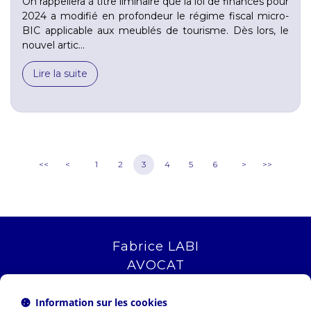
On rappellera à titre liminaire que la loi de finances pour
2024 a modifié en profondeur le régime fiscal micro-
BIC applicable aux meublés de tourisme. Dès lors, le
nouvel artic...
Lire la suite
<<
<
1
2
3
4
5
6
>
>>
Fabrice LABI
AVOCAT
16 rue Saint Jacques
13006 MARSEILLE
Information sur les cookies
Tél :
04 12 04 51 51