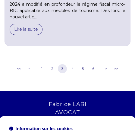
2024 a modifié en profondeur le régime fiscal micro-
BIC applicable aux meublés de tourisme. Dès lors, le
nouvel artic...
Lire la suite
<<
<
1
2
3
4
5
6
>
>>
Fabrice LABI
AVOCAT
16 rue Saint Jacques
13006 MARSEILLE
Information sur les cookies
Tél :
04 12 04 51 51