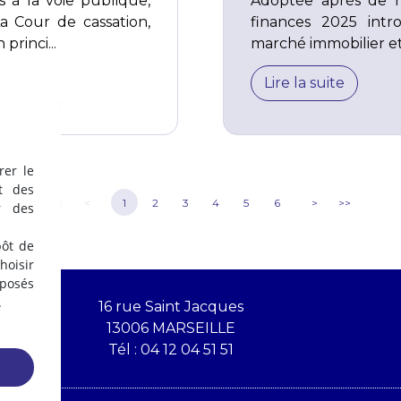
 à la voie publique,
Adoptée après de n
a Cour de cassation,
finances 2025 intr
princi...
marché immobilier et f
Lire la suite
rer le
t des
<<
<
1
2
3
4
5
6
>
>>
r des
pôt de
oisir
éposés
.
16 rue Saint Jacques
13006 MARSEILLE
Tél :
04 12 04 51 51