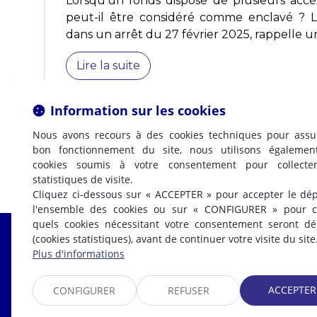
Lorsqu’un fonds dispose de plusieurs accès
peut-il être considéré comme enclavé ? L
dans un arrêt du 27 février 2025, rappelle un 
Lire la suite
Information sur les cookies
Nous avons recours à des cookies techniques pour assu
bon fonctionnement du site, nous utilisons égalemen
cookies soumis à votre consentement pour collecte
statistiques de visite.
Cliquez ci-dessous sur « ACCEPTER » pour accepter le dé
l'ensemble des cookies ou sur « CONFIGURER » pour ch
quels cookies nécessitant votre consentement seront d
(cookies statistiques), avant de continuer votre visite du site
Fabrice LABI
Plus d'informations
AVOCAT
ACCEPTER
CONFIGURER
REFUSER