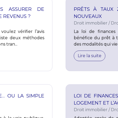
US ASSURER DE
PRÊTS À TAUX 
DE REVENUS ?
NOUVEAUX
Droit immobilier
/
Dro
ulez vérifier l’avis
La loi de finance
 existe deux méthodes
bénéfice du prêt à 
s tran...
des modalités qui vie
Lire la suite
E… OU LA SIMPLE
LOI DE FINANCE
LOGEMENT ET L’A
Droit immobilier
/
Dro