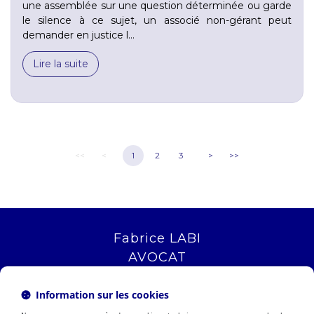
une assemblée sur une question déterminée ou garde
le silence à ce sujet, un associé non-gérant peut
demander en justice l...
Lire la suite
<<
<
1
2
3
>
>>
Fabrice LABI
AVOCAT
16 rue Saint Jacques
13006 MARSEILLE
Information sur les cookies
Tél :
04 12 04 51 51