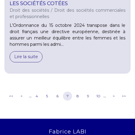
LES SOCIÉTÉS COTÉES
Droit des sociétés
/
Droit des sociétés commerciales
et professionnelles
L’Ordonnance du 15 octobre 2024 transpose dans le
droit français une directive européenne, destinée à
assurer un meilleur équilibre entre les femmes et les
hommes parmi les admi...
Lire la suite
...
...
<<
<
4
5
6
7
8
9
10
>
>>
Fabrice LABI