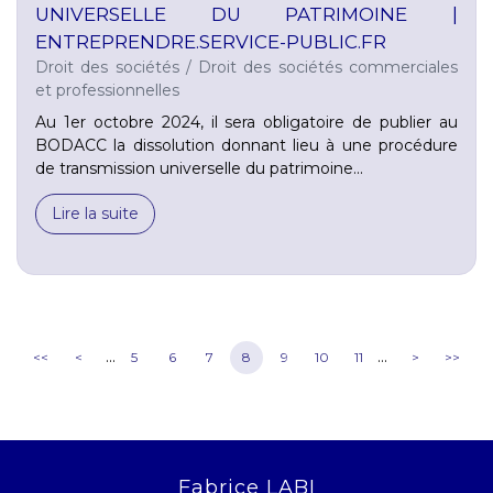
UNIVERSELLE DU PATRIMOINE |
ENTREPRENDRE.SERVICE-PUBLIC.FR
Droit des sociétés
/
Droit des sociétés commerciales
et professionnelles
Au 1er octobre 2024, il sera obligatoire de publier au
BODACC la dissolution donnant lieu à une procédure
de transmission universelle du patrimoine...
Lire la suite
...
...
<<
<
5
6
7
8
9
10
11
>
>>
Fabrice LABI