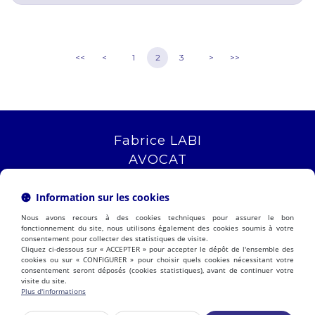
<<
<
1
2
3
>
>>
Fabrice LABI
AVOCAT
16 rue Saint Jacques
13006 MARSEILLE
Information sur les cookies
Tél :
04 12 04 51 51
Nous avons recours à des cookies techniques pour assurer le bon
NOUS LOCALISER
fonctionnement du site, nous utilisons également des cookies soumis à votre
consentement pour collecter des statistiques de visite.
Cliquez ci-dessous sur « ACCEPTER » pour accepter le dépôt de l'ensemble des
cookies ou sur « CONFIGURER » pour choisir quels cookies nécessitant votre
consentement seront déposés (cookies statistiques), avant de continuer votre
PRÉSENTATION
EXPERTISES
visite du site.
ACTUALITÉS
CONTACT
Plus d'informations
ESPACE CLIENT
HONORAIRES
PLAN DU SITE
MENTIONS LÉGALES