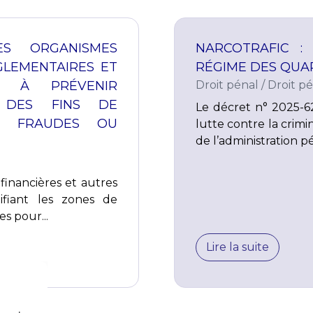
ES ORGANISMES
NARCOTRAFIC :
GLEMENTAIRES ET
RÉGIME DES QUA
S À PRÉVENIR
Droit pénal
/
Droit pé
À DES FINS DE
Le décret n° 2025-62
E FRAUDES OU
lutte contre la crimi
de l’administration pé
inancières et autres
ifiant les zones de
es pour...
Lire la suite