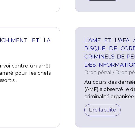
NCHIMENT ET LA
L'AMF ET L'AFA
RISQUE DE COR
CRIMINELS DE P
DES INFORMATION
urvoi contre un arrêt
Droit pénal
/
Droit pé
damné pour les chefs
ortis...
Au cours des dernièr
(AMF) a observé le dé
criminalité organisée 
Lire la suite