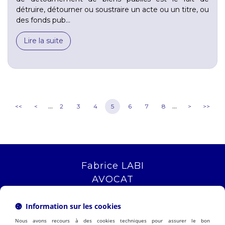
détruire, détourner ou soustraire un acte ou un titre, ou
des fonds pub...
Lire la suite
...
...
<<
<
2
3
4
5
6
7
8
>
>>
Fabrice LABI
AVOCAT
16 rue Saint Jacques
13006 MARSEILLE
Information sur les cookies
Tél :
04 12 04 51 51
Nous avons recours à des cookies techniques pour assurer le bon
NOUS LOCALISER