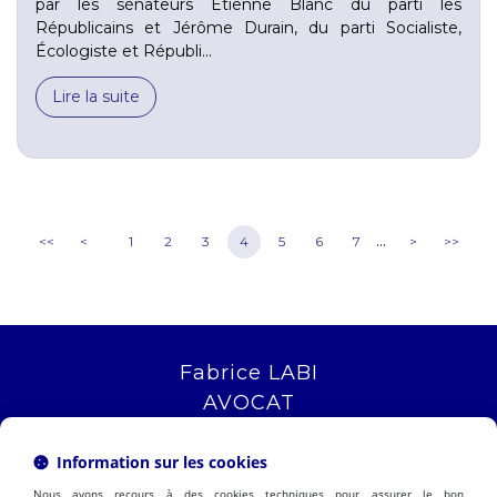
par les sénateurs Étienne Blanc du parti les
Républicains et Jérôme Durain, du parti Socialiste,
Écologiste et Républi...
Lire la suite
...
<<
<
1
2
3
4
5
6
7
>
>>
Fabrice LABI
AVOCAT
16 rue Saint Jacques
13006 MARSEILLE
Information sur les cookies
Tél :
04 12 04 51 51
Nous avons recours à des cookies techniques pour assurer le bon