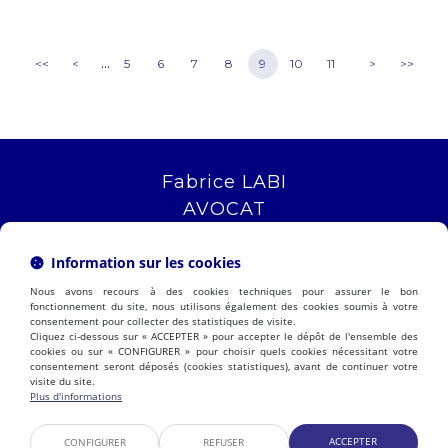
...
<<
<
5
6
7
8
9
10
11
>
>>
Fabrice LABI
AVOCAT
16 rue Saint Jacques
13006 MARSEILLE
Information sur les cookies
Tél :
04 12 04 51 51
Nous avons recours à des cookies techniques pour assurer le bon
NOUS LOCALISER
fonctionnement du site, nous utilisons également des cookies soumis à votre
consentement pour collecter des statistiques de visite.
Cliquez ci-dessous sur « ACCEPTER » pour accepter le dépôt de l'ensemble des
cookies ou sur « CONFIGURER » pour choisir quels cookies nécessitant votre
consentement seront déposés (cookies statistiques), avant de continuer votre
PRÉSENTATION
EXPERTISES
visite du site.
ACTUALITÉS
CONTACT
Plus d'informations
ESPACE CLIENT
HONORAIRES
PLAN DU SITE
MENTIONS LÉGALES
ACCEPTER
CONFIGURER
REFUSER