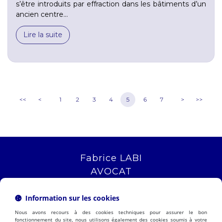
s’être introduits par effraction dans les bâtiments d’un
ancien centre...
Lire la suite
<<
<
1
2
3
4
5
6
7
>
>>
Fabrice LABI
AVOCAT
16 rue Saint Jacques
13006 MARSEILLE
Information sur les cookies
Tél :
04 12 04 51 51
Nous avons recours à des cookies techniques pour assurer le bon
NOUS LOCALISER
fonctionnement du site, nous utilisons également des cookies soumis à votre