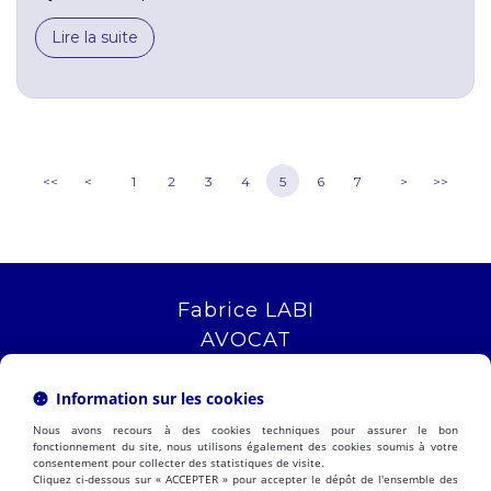
Lire la suite
<<
<
1
2
3
4
5
6
7
>
>>
Fabrice LABI
AVOCAT
16 rue Saint Jacques
13006 MARSEILLE
Information sur les cookies
Tél :
04 12 04 51 51
Nous avons recours à des cookies techniques pour assurer le bon
NOUS LOCALISER
fonctionnement du site, nous utilisons également des cookies soumis à votre
consentement pour collecter des statistiques de visite.
Cliquez ci-dessous sur « ACCEPTER » pour accepter le dépôt de l'ensemble des