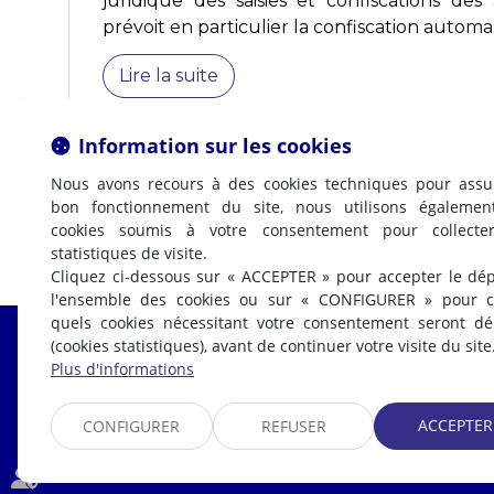
juridique des saisies et confiscations des a
prévoit en particulier la confiscation automa.
Lire la suite
Information sur les cookies
Nous avons recours à des cookies techniques pour assu
bon fonctionnement du site, nous utilisons égalemen
cookies soumis à votre consentement pour collecte
statistiques de visite.
Cliquez ci-dessous sur « ACCEPTER » pour accepter le dé
l'ensemble des cookies ou sur « CONFIGURER » pour ch
quels cookies nécessitant votre consentement seront d
(cookies statistiques), avant de continuer votre visite du site
Fabrice LABI
Plus d'informations
AVOCAT
ACCEPTER
CONFIGURER
REFUSER
PRÉSENTATION
EXPERTISES
ACTUALITÉS
CONTACT
ESPACE CLIENT
HONORAIR