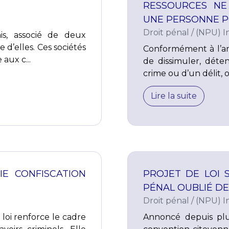
RESSOURCES NE
UNE PERSONNE P
Droit pénal
/
(NPU) In
is, associé de deux
 d’elles. Ces sociétés
Conformément à l’arti
aux c...
de dissimuler, déte
crime ou d’un délit, o
Lire la suite
IE CONFISCATION
PROJET DE LOI S
PÉNAL OUBLIÉ DE
Droit pénal
/
(NPU) In
loi renforce le cadre
Annoncé depuis plu