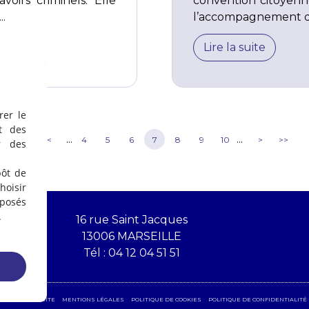
voirs criminels. Elle
convention citoyenne 
..
l’accompagnement des 
Lire la suite
rer le
t des
...
...
<<
<
4
5
6
7
8
9
10
>
>>
r des
pôt de
oisir
éposés
.
16 rue Saint Jacques
13006 MARSEILLE
Tél :
04 12 04 51 51
ES
PLAN DU SITE
MENTIONS LÉGALES
POLITIQUE DE COOKIES
POLITIQUE DE CONFIDENTIALITÉ