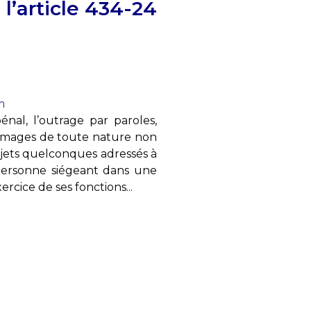
 l’article 434-24
m
énal, l’outrage par paroles,
 images de toute nature non
bjets quelconques adressés à
personne siégeant dans une
ercice de ses fonctions...