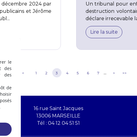
 10 décembre 2024 par
Un tribunal pour en
épublicains et Jérôme
destruction volonta
bl...
déclare irrecevable la
Lire la suite
rer le
t des
...
<<
<
1
2
3
4
5
6
7
>
>>
r des
pôt de
oisir
éposés
.
16 rue Saint Jacques
13006 MARSEILLE
Tél :
04 12 04 51 51