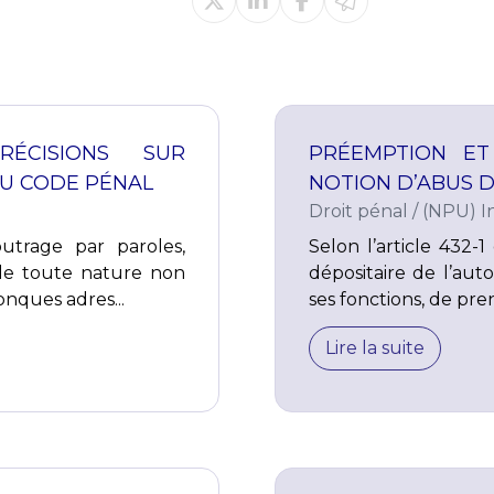
ÉCISIONS SUR
PRÉEMPTION ET
 DU CODE PÉNAL
NOTION D’ABUS D
Droit pénal
/
(NPU) In
outrage par paroles,
Selon l’article 432-
de toute nature non
dépositaire de l’aut
onques adres...
ses fonctions, de pre
Lire la suite