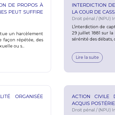
ION DE PROPOS À
INTERDICTION DE
ES PEUT SUFFIRE
LA COUR DE CASS
Droit pénal
/
(NPU) In
L’interdiction de cap
29 juillet 1881 sur la 
titue un harcèlement
sérénité des débats, q
e façon répétée, des
elle ou s...
Lire la suite
LITÉ ORGANISÉE
ACTION CIVILE
ACQUIS POSTÉRI
Droit pénal
/
(NPU) In