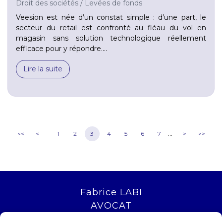
Droit des sociétés
/
Levées de fonds
Veesion est née d’un constat simple : d’une part, le
secteur du retail est confronté au fléau du vol en
magasin sans solution technologique réellement
efficace pour y répondre....
Lire la suite
...
<<
<
1
2
3
4
5
6
7
>
>>
Fabrice LABI
AVOCAT
16 rue Saint Jacques