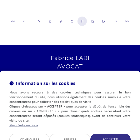
...
<<
<
7
8
9
10
11
12
13
>
>>
Fabrice LABI
AVOCAT
16 rue Saint Jacques
13006 MARSEILLE
Information sur les cookies
Tél :
04 12 04 51 51
Nous avons recours à des cookies techniques pour assurer le bon
NOUS LOCALISER
fonctionnement du site, nous utilisons également des cookies soumis à votre
consentement pour collecter des statistiques de visite.
Cliquez ci-dessous sur « ACCEPTER » pour accepter le dépôt de l'ensemble des
cookies ou sur « CONFIGURER » pour choisir quels cookies nécessitant votre
consentement seront déposés (cookies statistiques), avant de continuer votre
PRÉSENTATION
EXPERTISES
visite du site.
ACTUALITÉS
CONTACT
Plus d'informations
ESPACE CLIENT
HONORAIRES
PLAN DU SITE
MENTIONS LÉGALES
ACCEPTER
CONFIGURER
REFUSER