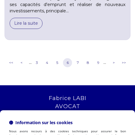
ses capacités d'emprunt et réaliser de nouveaux
investissements, principale...
Lire la suite
...
...
<<
<
3
4
5
6
7
8
9
>
>>
Fabrice LABI
AVOCAT
16 rue Saint Jacques
13006 MARSEILLE
Information sur les cookies
Tél :
04 12 04 51 51
Nous avons recours à des cookies techniques pour assurer le bon
NOUS LOCALISER