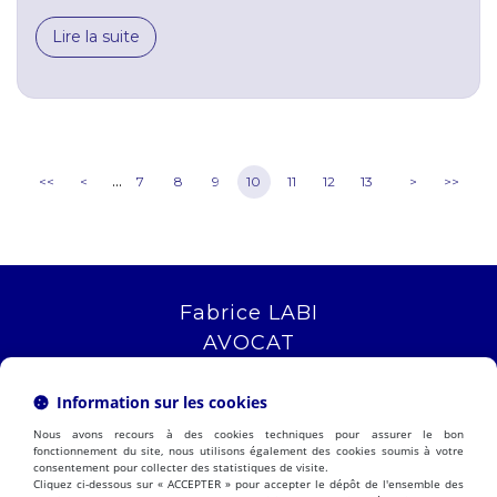
Lire la suite
...
<<
<
7
8
9
10
11
12
13
>
>>
Fabrice LABI
AVOCAT
16 rue Saint Jacques
13006 MARSEILLE
Information sur les cookies
Tél :
04 12 04 51 51
Nous avons recours à des cookies techniques pour assurer le bon
NOUS LOCALISER
fonctionnement du site, nous utilisons également des cookies soumis à votre
consentement pour collecter des statistiques de visite.
Cliquez ci-dessous sur « ACCEPTER » pour accepter le dépôt de l'ensemble des