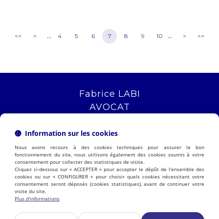
...
...
<<
<
4
5
6
7
8
9
10
>
>>
Fabrice LABI
AVOCAT
16 rue Saint Jacques
13006 MARSEILLE
Information sur les cookies
Tél :
04 12 04 51 51
Nous avons recours à des cookies techniques pour assurer le bon
NOUS LOCALISER
fonctionnement du site, nous utilisons également des cookies soumis à votre
consentement pour collecter des statistiques de visite.
Cliquez ci-dessous sur « ACCEPTER » pour accepter le dépôt de l'ensemble des
cookies ou sur « CONFIGURER » pour choisir quels cookies nécessitant votre
consentement seront déposés (cookies statistiques), avant de continuer votre
PRÉSENTATION
EXPERTISES
visite du site.
ACTUALITÉS
CONTACT
Plus d'informations
ESPACE CLIENT
HONORAIRES
PLAN DU SITE
MENTIONS LÉGALES