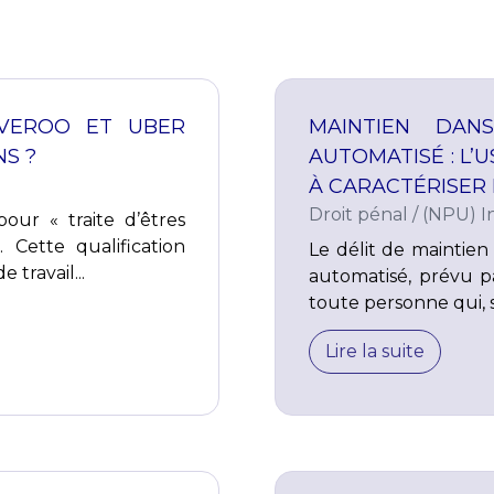
IVEROO ET UBER
MAINTIEN DAN
NS ?
AUTOMATISÉ : L’
À CARACTÉRISER 
Droit pénal
/
(NPU) In
our « traite d’êtres
 Cette qualification
Le délit de maintie
travail...
automatisé, prévu pa
toute personne qui, sa
Lire la suite