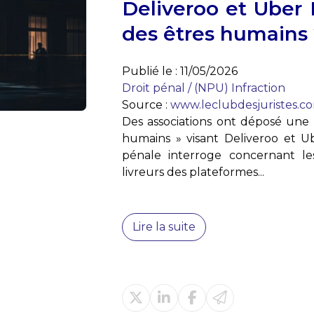
Deliveroo et Uber E
des êtres humains 
Publié le :
11/05/2026
Droit pénal
/
(NPU) Infraction
Source :
www.leclubdesjuristes.c
Des associations ont déposé une p
humains » visant Deliveroo et Ub
pénale interroge concernant les
livreurs des plateformes...
Lire la suite