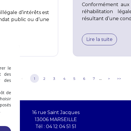
Conformément aux ar
réhabilitation lég
illégale d’intérêts est
résultant d’une cond
andat public ou d’une
Lire la suite
rer le
t des
...
<<
<
1
2
3
4
5
6
7
>
>>
r des
pôt de
oisir
éposés
.
16 rue Saint Jacques
13006 MARSEILLE
Tél :
04 12 04 51 51