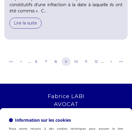
constitutifs d’une infraction à la date à laquelle ils ont
été commis ». C...
Lire la suite
...
...
<<
<
6
7
8
9
10
11
12
>
>>
Fabrice LABI
AVOCAT
16 rue Saint Jacques
13006 MARSEILLE
Information sur les cookies
Tél :
04 12 04 51 51
Nous avons recours à des cookies techniques pour assurer le bon
NOUS LOCALISER