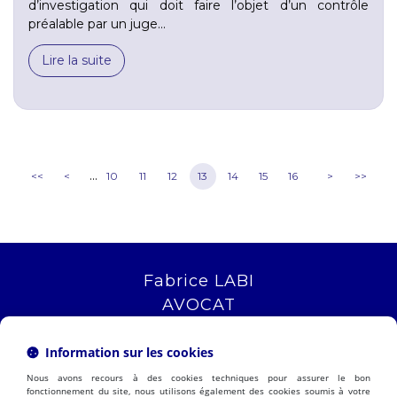
d’investigation qui doit faire l’objet d’un contrôle
préalable par un juge...
Lire la suite
...
<<
<
10
11
12
13
14
15
16
>
>>
Fabrice LABI
AVOCAT
16 rue Saint Jacques
13006 MARSEILLE
Information sur les cookies
Tél :
04 12 04 51 51
Nous avons recours à des cookies techniques pour assurer le bon
NOUS LOCALISER
fonctionnement du site, nous utilisons également des cookies soumis à votre