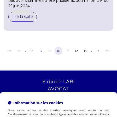
des avoirs criminels a été publiée au Journal officiel du
25 juin 2024...
Lire la suite
...
...
<<
<
7
8
9
10
11
12
13
>
>>
Fabrice LABI
AVOCAT
16 rue Saint Jacques
13006 MARSEILLE
Information sur les cookies
Tél :
04 12 04 51 51
Nous avons recours à des cookies techniques pour assurer le bon
NOUS LOCALISER
fonctionnement du site, nous utilisons également des cookies soumis à votre