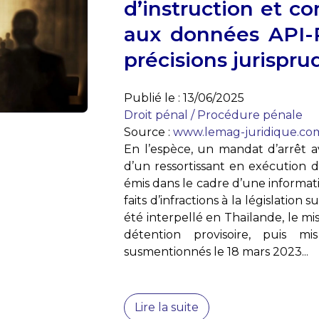
d’instruction et co
aux données API-
précisions jurispru
Publié le :
13/06/2025
Droit pénal
/
Procédure pénale
Source :
www.lemag-juridique.co
En l’espèce, un mandat d’arrêt av
d’un ressortissant en exécution 
émis dans le cadre d’une informati
faits d’infractions à la législation 
été interpellé en Thaïlande, le mi
détention provisoire, puis 
susmentionnés le 18 mars 2023...
Lire la suite