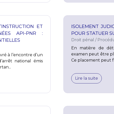
’INSTRUCTION ET
ISOLEMENT JUDIC
ÉES API-PNR :
POUR STATUER S
NTIELLES
Droit pénal
/
Procédu
En matière de dét
examen peut être pla
ivré à l’encontre d’un
Ce placement peut fai
’arrêt national émis
tan...
Lire la suite