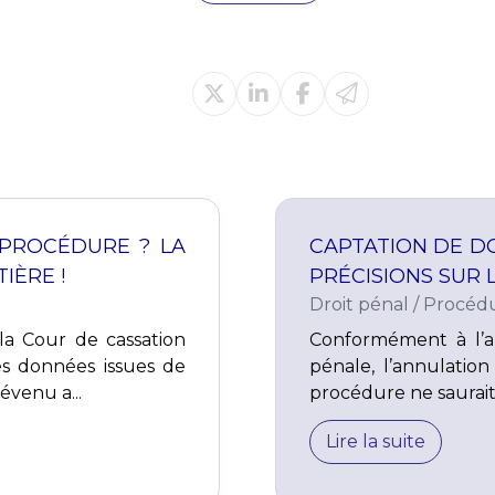
PROCÉDURE ? LA
CAPTATION DE D
IÈRE !
PRÉCISIONS SUR
Droit pénal
/
Procédu
la Cour de cassation
Conformément à l’a
es données issues de
pénale, l’annulatio
évenu a...
procédure ne saurait 
Lire la suite