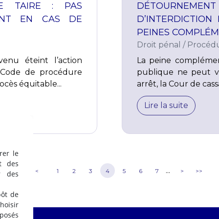
E TAIRE : PAS
DÉTOURNEMEN
ENT EN CAS DE
D’INTERDICTION
PEINES COMPLÉM
Droit pénal
/
Procédu
nu éteint l’action
La peine complément
u Code de procédure
publique ne peut vi
rocès équitable...
arrêt, la Cour de cass
Lire la suite
rer le
t des
...
<<
<
1
2
3
4
5
6
7
>
>>
r des
pôt de
oisir
éposés