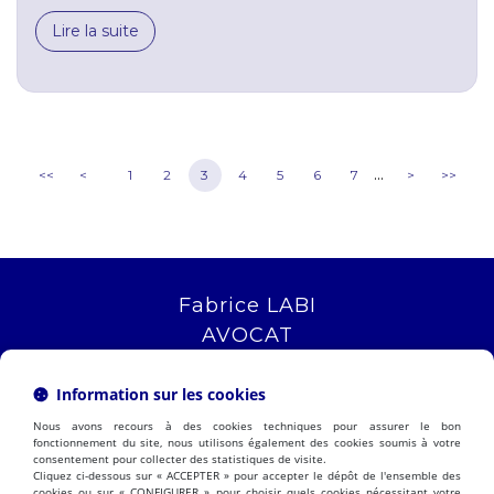
Lire la suite
...
<<
<
1
2
3
4
5
6
7
>
>>
Fabrice LABI
AVOCAT
16 rue Saint Jacques
13006 MARSEILLE
Information sur les cookies
Tél :
04 12 04 51 51
Nous avons recours à des cookies techniques pour assurer le bon
NOUS LOCALISER
fonctionnement du site, nous utilisons également des cookies soumis à votre
consentement pour collecter des statistiques de visite.
Cliquez ci-dessous sur « ACCEPTER » pour accepter le dépôt de l'ensemble des
cookies ou sur « CONFIGURER » pour choisir quels cookies nécessitant votre