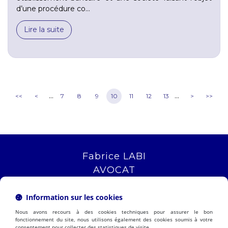
d’une procédure co...
Lire la suite
...
...
<<
<
7
8
9
10
11
12
13
>
>>
Fabrice LABI
AVOCAT
16 rue Saint Jacques
13006 MARSEILLE
Information sur les cookies
Tél :
04 12 04 51 51
Nous avons recours à des cookies techniques pour assurer le bon
NOUS LOCALISER
fonctionnement du site, nous utilisons également des cookies soumis à votre
consentement pour collecter des statistiques de visite.