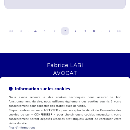
...
...
<<
<
4
5
6
7
8
9
10
>
>>
Fabrice LABI
AVOCAT
16 rue Saint Jacques
13006 MARSEILLE
Information sur les cookies
Tél :
04 12 04 51 51
Nous avons recours à des cookies techniques pour assurer le bon
NOUS LOCALISER
fonctionnement du site, nous utilisons également des cookies soumis à votre
consentement pour collecter des statistiques de visite.
Cliquez ci-dessous sur « ACCEPTER » pour accepter le dépôt de l'ensemble des
cookies ou sur « CONFIGURER » pour choisir quels cookies nécessitant votre
consentement seront déposés (cookies statistiques), avant de continuer votre
PRÉSENTATION
EXPERTISES
visite du site.
ACTUALITÉS
CONTACT
Plus d'informations