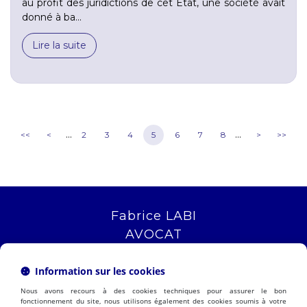
au profit des juridictions de cet État, une société avait
donné à ba...
Lire la suite
...
...
<<
<
2
3
4
5
6
7
8
>
>>
Fabrice LABI
AVOCAT
16 rue Saint Jacques
13006 MARSEILLE
Information sur les cookies
Tél :
04 12 04 51 51
Nous avons recours à des cookies techniques pour assurer le bon
NOUS LOCALISER
fonctionnement du site, nous utilisons également des cookies soumis à votre