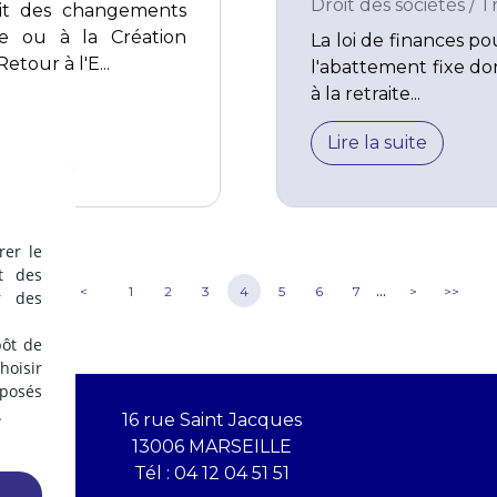
Droit des sociétés
/
T
it des changements
ise ou à la Création
La loi de finances 
etour à l'E...
l'abattement fixe do
à la retraite...
Lire la suite
rer le
t des
...
<<
<
1
2
3
4
5
6
7
>
>>
r des
pôt de
oisir
éposés
.
16 rue Saint Jacques
13006 MARSEILLE
Tél :
04 12 04 51 51