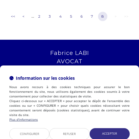
...
<<
<
2
3
4
5
6
7
8
>
>>
Fabrice LABI
AVOCAT
16 rue Saint Jacques
13006 MARSEILLE
Information sur les cookies
Tél :
04 12 04 51 51
Nous avons recours à des cookies techniques pour assurer le bon
NOUS LOCALISER
fonctionnement du site, nous utilisons également des cookies soumis à votre
consentement pour collecter des statistiques de visite.
Cliquez ci-dessous sur « ACCEPTER » pour accepter le dépôt de l'ensemble des
cookies ou sur « CONFIGURER » pour choisir quels cookies nécessitant votre
consentement seront déposés (cookies statistiques), avant de continuer votre
PRÉSENTATION
EXPERTISES
visite du site.
ACTUALITÉS
CONTACT
Plus d'informations
ESPACE CLIENT
HONORAIRES
PLAN DU SITE
MENTIONS LÉGALES
ACCEPTER
CONFIGURER
REFUSER
POLITIQUE DE COOKIES
POLITIQUE DE CONFIDENTIALITÉ